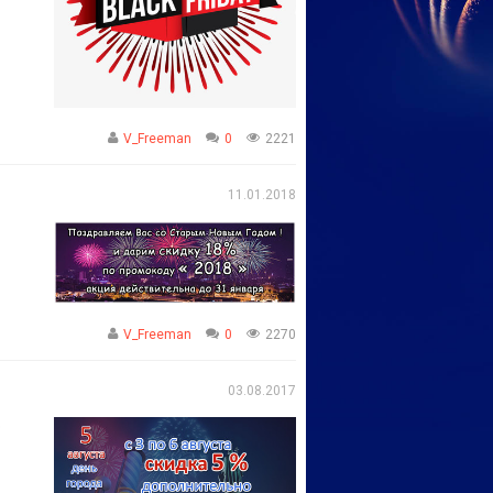
V_Freeman
0
2221
11.01.2018
V_Freeman
0
2270
03.08.2017
ю