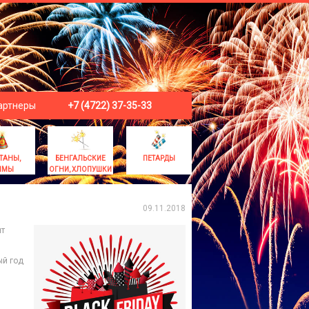
артнеры
+7 (4722) 37-35-33
ТАНЫ,
БЕНГАЛЬСКИЕ
ПЕТАРДЫ
ЫМЫ
ОГНИ, ХЛОПУШКИ
09.11.2018
нт
ый год