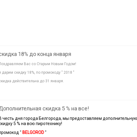
скидка 18% до конца января
Поздравляем Вас со Старым Новым Годом!
и дарим скидку 18%, по промокоду " 2018 "
скидка действительна до 31 января.
Дополнительная скидка 5 % на все!
В честь дня города Белгорода, мы предоставляем дополнительну
скидку 5 % на всю пиротехнику!
промокод "
BELGOROD
"