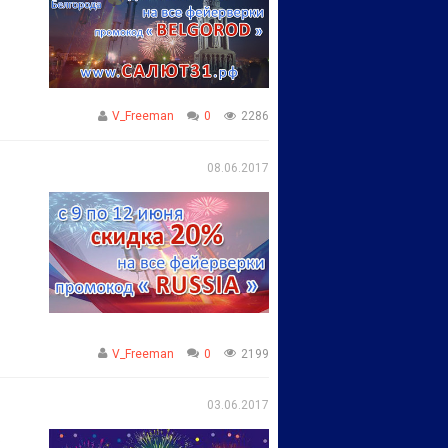
V_Freeman
0
2286
08.06.2017
V_Freeman
0
2199
03.06.2017
.