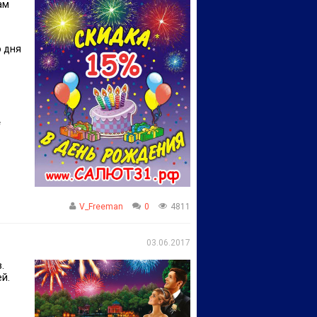
ам
 дня
е
V_Freeman
0
4811
03.06.2017
.
й.