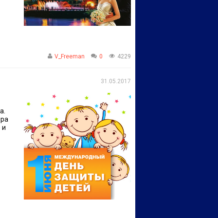
V_Freeman
0
4229
31.05.2017
а.
ора
 и