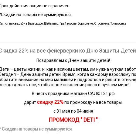
Срок действия акции не ограничен.
*Скидки на товары не суммируются.
Салют на свадьбу в Белгороде, Шебекино, Грайвороне, Борисовке, Строителе, Томаровке
Скидка 22% на все фейерверки ко Дню Защиты Детей
Поздравляем с Днем защиты детей!
Дети – цветы жизни, и, как и всяким цветам, им нужна чуткая забот
Сегодня – День защиты детей. Время, когда каждому взрослому п
обратить внимание на мир малышей и подростков и решить отныне
всегда делать все, чтобы юное поколение росло в лучшем мире!
В честь праздника магазин САЛЮТ31.рф
скидку 22%
дарит
по промокоду на все товары.
c 31 мая по 04 июня
ПРОМОКОД " DETI "
* Скидки на товары не суммируются