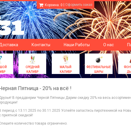
|
Оформить заказ
Корзина:
0
 Доставка
Контакты
Наши Работы
О нас
П
ЬШОЙ
СРЕДНИЙ
МАЛЫЙ
ФЕСТИВАЛЬНЫЕ
ФОН
ИБР
КАЛИБР
КАЛИБР
ШАРЫ
Д
Черная Пятница - 20% на всё !
Друзья! В преддверии Черной Пятницы Дарим скидку 20% на весь ассортиме
продукции!
В период с 13.11.2025 по 30.11.2025 Успейте запастись пиротехникой на Нов
с приятной скидкой!
Спешите количество товара ограничено.