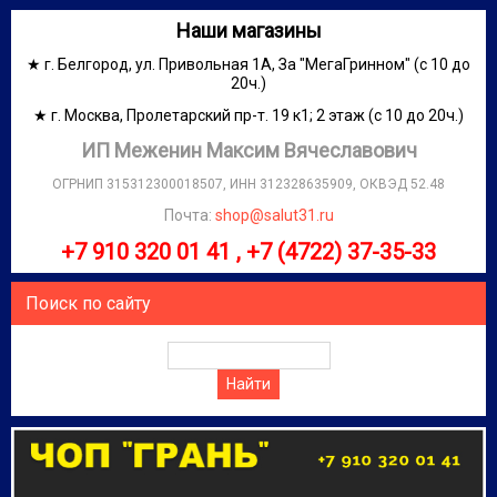
Наши магазины
★ г. Белгород, ул. Привольная 1А, За "МегаГринном" (с 10 до
20ч.)
★ г. Москва, Пролетарский пр-т. 19 к1; 2 этаж (с 10 до 20ч.)
ИП Меженин Максим Вячеславович
ОГРНИП 315312300018507, ИНН 312328635909, ОКВЭД 52.48
Почта:
shop@salut31.ru
+7 910 320 01 41 , +7 (4722) 37-35-33
Поиск по сайту