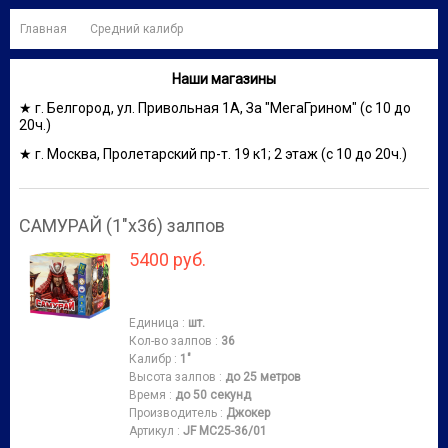
Главная
Средний калибр
Наши магазины
★ г. Белгород, ул. Привольная 1А, За "МегаГрином" (с 10 до
20ч.)
★ г. Москва, Пролетарский пр-т. 19 к1; 2 этаж (с 10 до 20ч.)
САМУРАЙ (1"х36) залпов
5400 руб.
Единица
:
шт.
Кол-во залпов
:
36
Калибр
:
1"
Высота залпов
:
до 25 метров
Время
:
до 50 секунд
Производитель
:
Джокер
Артикул
:
JF MC25-36/01