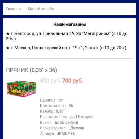
Главная
Малый калибр
Наши магазины
★ г. Белгород, ул. Привольная 1А, За "МегаГрином" (с 10 до
20ч.)
★ г. Москва, Пролетарский пр-т. 19 к1; 2 этаж (с 10 до 20ч.)
ПРЯНИК (0,35" х 36)
800 руб.
700 руб.
Единица
:
шт.
Кол-во залпов
:
36
Калибр
:
0,35"
Высота залпов
:
до 15 метров
Время
:
до 55 секунд
Производитель
:
Джокер
Артикул
:
JF MCP-36