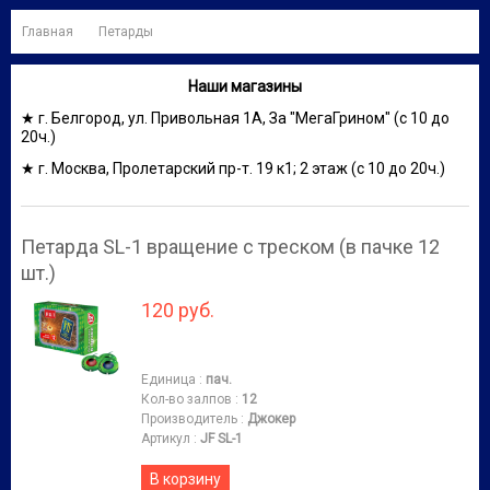
Главная
Петарды
Наши магазины
★ г. Белгород, ул. Привольная 1А, За "МегаГрином" (с 10 до
20ч.)
★ г. Москва, Пролетарский пр-т. 19 к1; 2 этаж (с 10 до 20ч.)
Петарда SL-1 вращение с треском (в пачке 12
шт.)
120 руб.
Единица
:
пач.
Кол-во залпов
:
12
Производитель
:
Джокер
Артикул
:
JF SL-1
В корзину