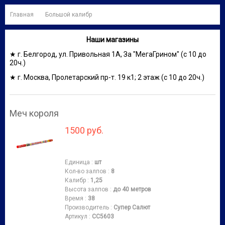
Главная
Большой калибр
Наши магазины
★ г. Белгород, ул. Привольная 1А, За "МегаГрином" (с 10 до
20ч.)
★ г. Москва, Пролетарский пр-т. 19 к1; 2 этаж (с 10 до 20ч.)
Меч короля
1500 руб.
Единица
:
шт
Кол-во залпов
:
8
Калибр
:
1,25
Высота залпов
:
до 40 метров
Время
:
38
Производитель
:
Супер Салют
Артикул
:
СС5603