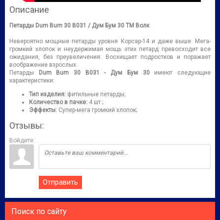
Описание
Петарды Dum Bum 30 B031 / Дум Бум 30 ТМ Волк
Невероятно мощные петарды уровня Корсар-14 и даже выше. Мега-
громкий хлопок и неудержимая мощь этих петард превосходит все
ожидания, без преувеличения. Восхищает подростков и поражает
воображение взрослых.
Петарды
Dum Bum 30 B031 - Дум Бум 30
имеют следующие
характеристики:
Тип изделия:
фитильные петарды;
Количество в пачке:
4 шт.;
Эффекты:
Супер-мега громкий хлопок;
Отзывы:
Войдите:
Отправить
Поиск по сайту