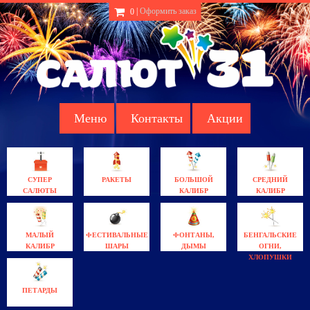
|
Оформить заказ
0
Меню
Контакты
Акции
СУПЕР
РАКЕТЫ
БОЛЬШОЙ
СРЕДНИЙ
САЛЮТЫ
КАЛИБР
КАЛИБР
МАЛЫЙ
ФЕСТИВАЛЬНЫЕ
ФОНТАНЫ,
БЕНГАЛЬСКИЕ
КАЛИБР
ШАРЫ
ДЫМЫ
ОГНИ,
ХЛОПУШКИ
ПЕТАРДЫ