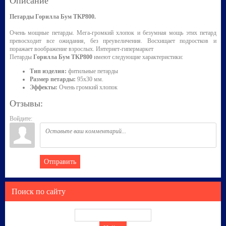
Описание
Петарды Горилла Бум TKP800.
Очень мощные петарды. Мега-громкий хлопок и безумная мощь этих петард
превосходит все ожидания, без преувеличения. Восхищает подростков и
поражает воображение взрослых. Интернет-гипермаркет
Петарды
Горилла Бум TKP800
имеют следующие характеристики:
Тип изделия:
фитильные петарды
Размер петарды:
95х30 мм.
Эффекты:
Очень громкий хлопок
Отзывы:
Войдите:
Отправить
Поиск по сайту