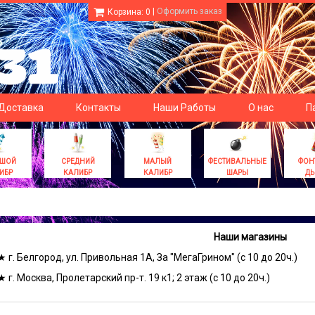
|
Оформить заказ
Корзина:
0
 Доставка
Контакты
Наши Работы
О нас
П
ЬШОЙ
СРЕДНИЙ
МАЛЫЙ
ФЕСТИВАЛЬНЫЕ
ФОН
ИБР
КАЛИБР
КАЛИБР
ШАРЫ
Д
Наши магазины
★ г. Белгород, ул. Привольная 1А, За "МегаГрином" (с 10 до 20ч.)
★ г. Москва, Пролетарский пр-т. 19 к1; 2 этаж (с 10 до 20ч.)