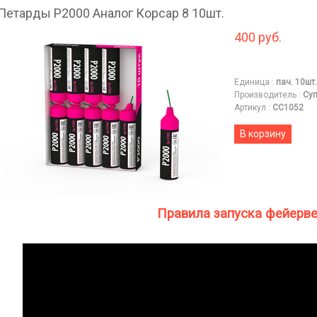
Петарды P2000 Аналог Корсар 8 10шт.
400 руб.
Единица
:
пач. 10шт.
Производитель
:
Суп
Артикул
:
СС1052
В корзину
Правила запуска фейерв