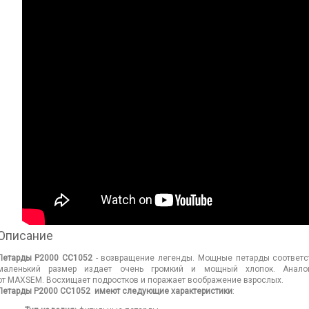
Описание
Петарды P2000 СС1052
- возвращение легенды. Мощные петарды соответст
маленький размер издает очень громкий и мощный хлопок. Анало
от MAXSEM. Восхищает подростков и поражает воображение взрослых.
Петарды P2000 СС1052
имеют следующие характеристики
: