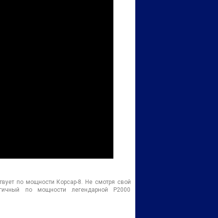
вует по мощности Корсар-8. Не смотря свой
гичный по мощности легендарной P2000