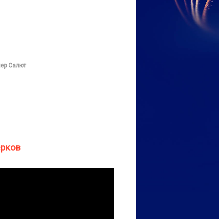
ер Салют
ерков