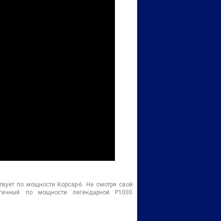
вует по мощности Корсар-6. Не смотря свой
гичный по мощности легендарной P1000