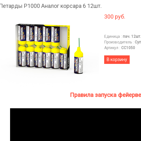
Петарды P1000 Аналог корсара 6 12шт.
300 руб.
Единица
:
пач. 12шт.
Производитель
:
Суп
Артикул
:
СС1050
В корзину
Правила запуска фейерв