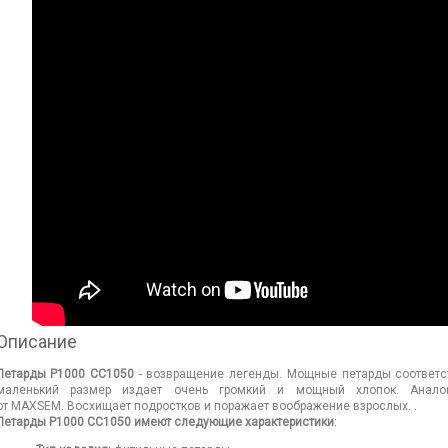
Описание
Петарды P1000 СС1050
- возвращение легенды. Мощные петарды соответст
маленький размер издает очень громкий и мощный хлопок. Анало
от MAXSEM. Восхищает подростков и поражает воображение взрослых. .
Петарды P1000 СС1050 имеют следующие характеристики
: