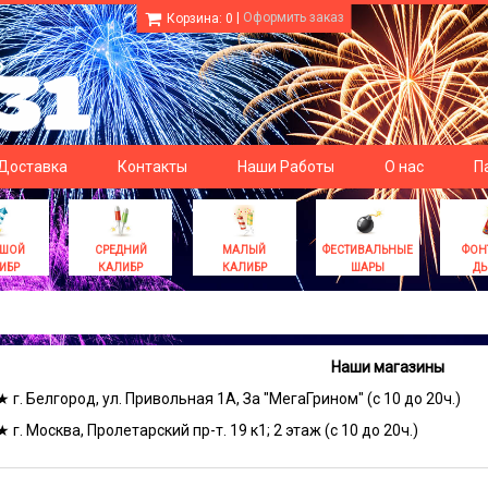
|
Оформить заказ
Корзина:
0
 Доставка
Контакты
Наши Работы
О нас
П
ЬШОЙ
СРЕДНИЙ
МАЛЫЙ
ФЕСТИВАЛЬНЫЕ
ФОН
ИБР
КАЛИБР
КАЛИБР
ШАРЫ
Д
Наши магазины
★ г. Белгород, ул. Привольная 1А, За "МегаГрином" (с 10 до 20ч.)
★ г. Москва, Пролетарский пр-т. 19 к1; 2 этаж (с 10 до 20ч.)