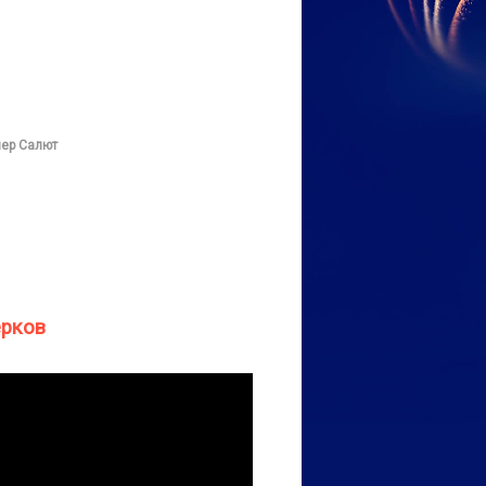
ер Салют
ерков