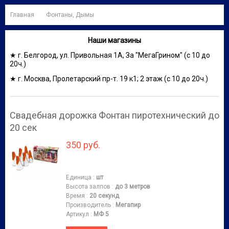
Главная
Фонтаны, Дымы
Наши магазины
★ г. Белгород, ул. Привольная 1А, За "МегаГрином" (с 10 до
20ч.)
★ г. Москва, Пролетарский пр-т. 19 к1; 2 этаж (с 10 до 20ч.)
Свадебная дорожка Фонтан пиротехнический до
20 сек
350 руб.
Единица
:
шт
Высота залпов
:
до 3 метров
Время
:
20 секунд
Производитель
:
Мегапир
Артикул
:
МФ 5