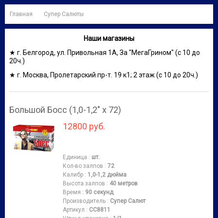
Главная
Супер Салюты
Наши магазины
★ г. Белгород, ул. Привольная 1А, За "МегаГрином" (с 10 до
20ч.)
★ г. Москва, Пролетарский пр-т. 19 к1; 2 этаж (с 10 до 20ч.)
Большой Босс (1,0-1,2" х 72)
12800 руб.
Единица
:
шт.
Кол-во залпов
:
72
Калибр
:
1,0-1,2 дюйма
Высота залпов
:
40 метров
Время
:
90 секунд
Производитель
:
Супер Салют
Артикул
:
СС8811