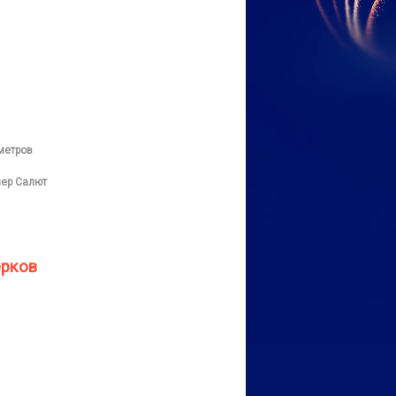
метров
ер Салют
ерков