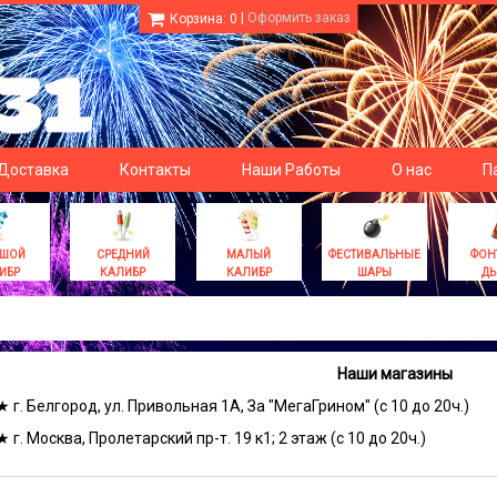
|
Оформить заказ
Корзина:
0
 Доставка
Контакты
Наши Работы
О нас
П
ЬШОЙ
СРЕДНИЙ
МАЛЫЙ
ФЕСТИВАЛЬНЫЕ
ФОН
ИБР
КАЛИБР
КАЛИБР
ШАРЫ
Д
Наши магазины
★ г. Белгород, ул. Привольная 1А, За "МегаГрином" (с 10 до 20ч.)
★ г. Москва, Пролетарский пр-т. 19 к1; 2 этаж (с 10 до 20ч.)