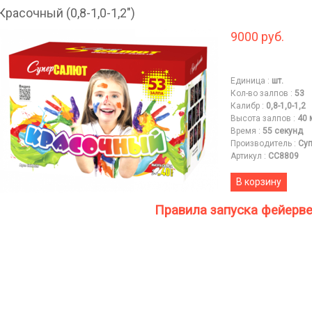
Красочный (0,8-1,0-1,2")
9000 руб.
Единица
:
шт.
Кол-во залпов
:
53
Калибр
:
0,8-1,0-1,2
Высота залпов
:
40 
Время
:
55 секунд
Производитель
:
Суп
Артикул
:
СС8809
В корзину
Правила запуска фейерв