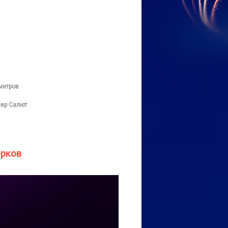
метров
ер Салют
ерков