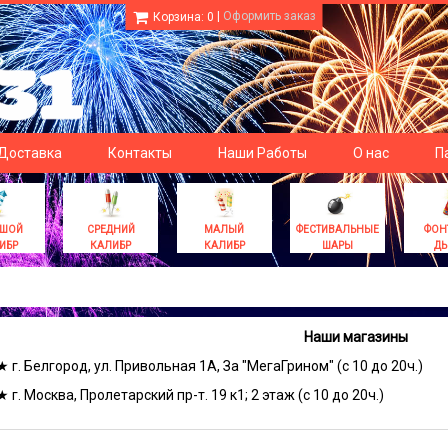
|
Оформить заказ
Корзина:
0
 Доставка
Контакты
Наши Работы
О нас
П
ЬШОЙ
СРЕДНИЙ
МАЛЫЙ
ФЕСТИВАЛЬНЫЕ
ФОН
ИБР
КАЛИБР
КАЛИБР
ШАРЫ
Д
Наши магазины
★ г. Белгород, ул. Привольная 1А, За "МегаГрином" (с 10 до 20ч.)
★ г. Москва, Пролетарский пр-т. 19 к1; 2 этаж (с 10 до 20ч.)