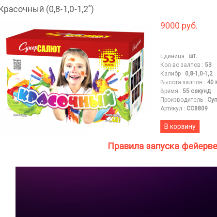
Красочный (0,8-1,0-1,2")
9000 руб.
Единица
:
шт.
Кол-во залпов
:
53
Калибр
:
0,8-1,0-1,2
Высота залпов
:
40 
Время
:
55 секунд
Производитель
:
Суп
Артикул
:
СС8809
В корзину
Правила запуска фейерв