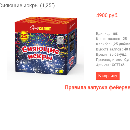
Сияющие искры (1,25")
4900 руб.
Единица
:
шт.
Кол-во залпов
:
25
Калибр
:
1,25 дюйм
Высота залпов
:
40 
Время
:
35 секунд
Производитель
:
Суп
Артикул
:
СС7746
В корзину
Правила запуска фейерв