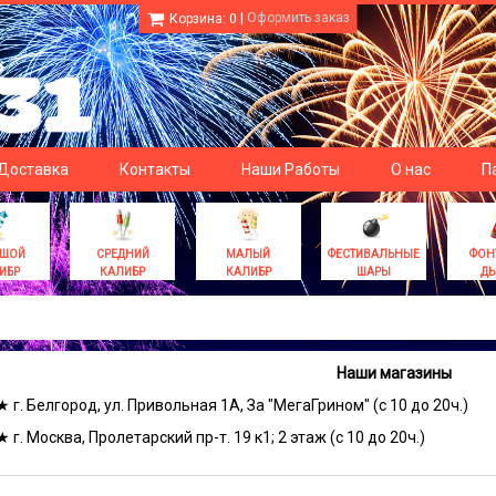
|
Оформить заказ
Корзина:
0
 Доставка
Контакты
Наши Работы
О нас
П
ЬШОЙ
СРЕДНИЙ
МАЛЫЙ
ФЕСТИВАЛЬНЫЕ
ФОН
ИБР
КАЛИБР
КАЛИБР
ШАРЫ
Д
Наши магазины
★ г. Белгород, ул. Привольная 1А, За "МегаГрином" (с 10 до 20ч.)
★ г. Москва, Пролетарский пр-т. 19 к1; 2 этаж (с 10 до 20ч.)