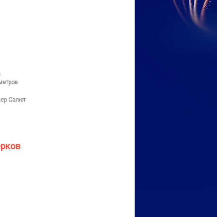
а
метров
ер Салют
ерков