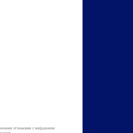
леными огоньками с мерцанием.
анием.