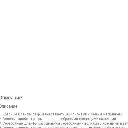
Описание
Описание
1. Красные шлейфы разрываются цветными пионами с белым мерцанием.
2. Зеленые шлейфы разрываются серебряными трещащими пальмами.
3. Серебряные шлейфы разрываются серебряными волнами с красными и зе
4. Зеленые шлейфы разрываются золотыми трещащими ивами с белым мерц