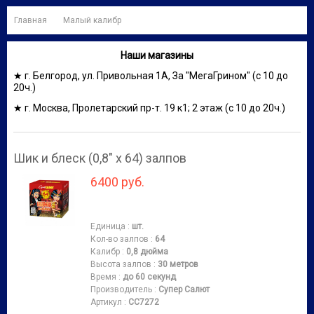
Главная
Малый калибр
Наши магазины
★ г. Белгород, ул. Привольная 1А, За "МегаГрином" (с 10 до
20ч.)
★ г. Москва, Пролетарский пр-т. 19 к1; 2 этаж (с 10 до 20ч.)
Шик и блеск (0,8" х 64) залпов
6400 руб.
Единица
:
шт.
Кол-во залпов
:
64
Калибр
:
0,8 дюйма
Высота залпов
:
30 метров
Время
:
до 60 секунд
Производитель
:
Супер Салют
Артикул
:
СС7272