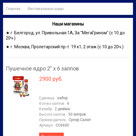
Главная
Фестивальные шары
Наши магазины
★ г. Белгород, ул. Привольная 1А, За "МегаГрином" (с 10 до
20ч.)
★ г. Москва, Пролетарский пр-т. 19 к1; 2 этаж (с 10 до 20ч.)
Пушечное ядро 2" х 6 залпов
2900 руб.
Единица
:
набор
Кол-во залпов
:
6
Калибр
:
2 дюйма
Высота залпов
:
50 метров
Производитель
:
Супер Салют
Артикул
:
СС6600