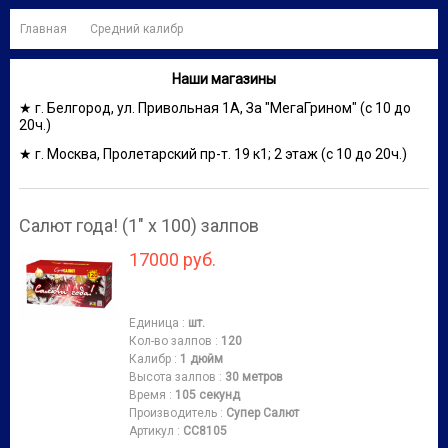
Главная
Средний калибр
Наши магазины
★ г. Белгород, ул. Привольная 1А, За "МегаГрином" (с 10 до
20ч.)
★ г. Москва, Пролетарский пр-т. 19 к1; 2 этаж (с 10 до 20ч.)
Салют года! (1" х 100) залпов
17000 руб.
Единица
:
шт.
Кол-во залпов
:
120
Калибр
:
1 дюйм
Высота залпов
:
30 метров
Время
:
105 секунд
Производитель
:
Супер Салют
Артикул
:
СС8105