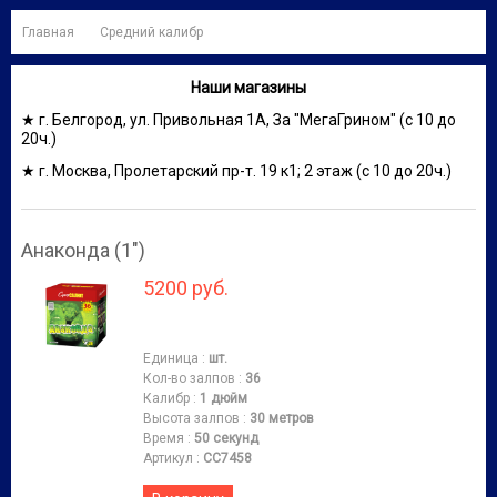
Главная
Средний калибр
Наши магазины
★ г. Белгород, ул. Привольная 1А, За "МегаГрином" (с 10 до
20ч.)
★ г. Москва, Пролетарский пр-т. 19 к1; 2 этаж (с 10 до 20ч.)
Анаконда (1")
5200 руб.
Единица
:
шт.
Кол-во залпов
:
36
Калибр
:
1 дюйм
Высота залпов
:
30 метров
Время
:
50 секунд
Артикул
:
СС7458