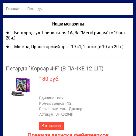
Главная
Петарды
Наши магазины
★ г. Белгород, ул. Привольная 1А, За "МегаГрином" (с 10 до
20ч.)
★ г. Москва, Пролетарский пр-т. 19 к1; 2 этаж (с 10 до 20ч.)
Петарда "Корсар 4-F" (В ПАЧКЕ 12 ШТ)
180 руб.
Единица
:
пач.
Кол-во залпов
:
12
Производитель
:
Джокер
Артикул
:
JF K0204F
В корзину
Правила запуска фейерверков