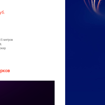
уб.
15 метров
д
окер
ерков