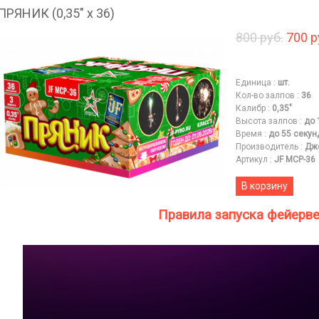
ПРЯНИК (0,35" х 36)
800 руб.
700 р
Единица
:
шт.
Кол-во залпов
:
36
Калибр
:
0,35"
Высота залпов
:
до 
Время
:
до 55 секун
Производитель
:
Дж
Артикул
:
JF MCP-36
В корзину
Правила запуска фейерв