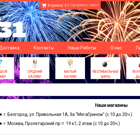
|
Оформить заказ
Корзина:
0
 Доставка
Контакты
Наши Работы
О нас
П
ЬШОЙ
СРЕДНИЙ
МАЛЫЙ
ФЕСТИВАЛЬНЫЕ
ФОН
ИБР
КАЛИБР
КАЛИБР
ШАРЫ
Д
Наши магазины
★ г. Белгород, ул. Привольная 1А, За "МегаГрином" (с 10 до 20ч.)
★ г. Москва, Пролетарский пр-т. 19 к1; 2 этаж (с 10 до 20ч.)