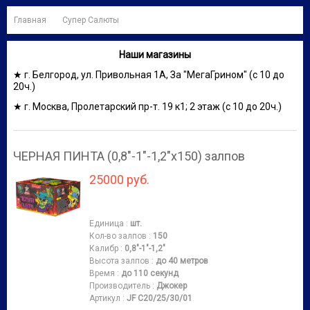
Главная
Супер Салюты
Наши магазины
★ г. Белгород, ул. Привольная 1А, За "МегаГрином" (с 10 до
20ч.)
★ г. Москва, Пролетарский пр-т. 19 к1; 2 этаж (с 10 до 20ч.)
ЧЕРНАЯ ПИНТА (0,8"-1"-1,2"х150) залпов
25000 руб.
Единица
:
шт.
Кол-во залпов
:
150
Калибр
:
0,8"-1"-1,2"
Высота залпов
:
до 40 метров
Время
:
до 110 секунд
Производитель
:
Джокер
Артикул
:
JF C20/25/30/01