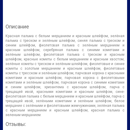
Описание
Красная пальма с белым мерцанием и красным шлейфом, эелёная
пальма с треском и зелёным шлейфом, синяя пальма с треском и
синим шлейфом, фиолетовая пальма с зелёным мерцанием и
красным шлейфом, серебряная пальма с синими кометами и
зелёным шлейфом, фиолетовая пальма с треском и красным
шлейфом, красные кометы с белым мерцанием и красным хвостом,
зелёные кометы с треском и зелёным шлейфом, фиолетовые и синие
кометы с золотым мерцанием и красным шлейфом, фиолетовые
кометы с тресском и зелёным шлейфом, парчовая корона с красными
кометами и красным шлейфом, парчовая корона с фиолетовыми
кометами и зелёным шлейфом, парчовая корона с синими кометами
и синим шлейфом, хризантема с красным шлейфом, парча с
трещащей ивой, красными кометами и красным шлейфом, сине-
фиолетовая пальма с белым мерцанием и красным шлейфом, парча с
трещащей ивой, зелёными кометами и зелёным шлейфом, белое
мерцание с зелёными и фиолетовыми жемчужинами, зелёная пальма
с красным мерцанием и красным шлейфом, красная пальма с
зеленым мерцанием.
Отзывы: