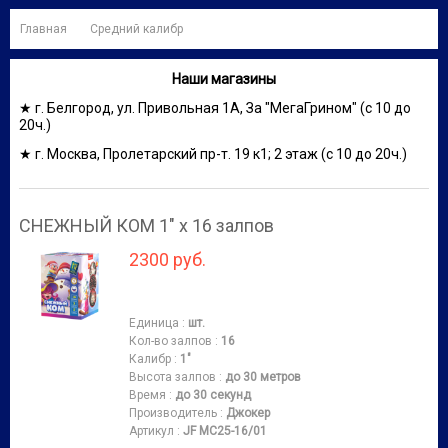
Главная
Средний калибр
Наши магазины
★ г. Белгород, ул. Привольная 1А, За "МегаГрином" (с 10 до
20ч.)
★ г. Москва, Пролетарский пр-т. 19 к1; 2 этаж (с 10 до 20ч.)
СНЕЖНЫЙ КОМ 1" х 16 залпов
2300 руб.
Единица
:
шт.
Кол-во залпов
:
16
Калибр
:
1"
Высота залпов
:
до 30 метров
Время
:
до 30 секунд
Производитель
:
Джокер
Артикул
:
JF MC25-16/01