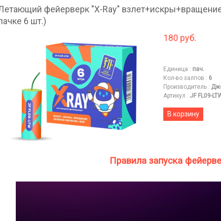
Летающий фейерверк "X-Ray" взлет+искры+вращение
пачке 6 шт.)
180 руб.
Единица
:
пач.
Кол-во залпов
:
6
Производитель
:
Дж
Артикул
:
JF FL09-LT
В корзину
Правила запуска фейерв