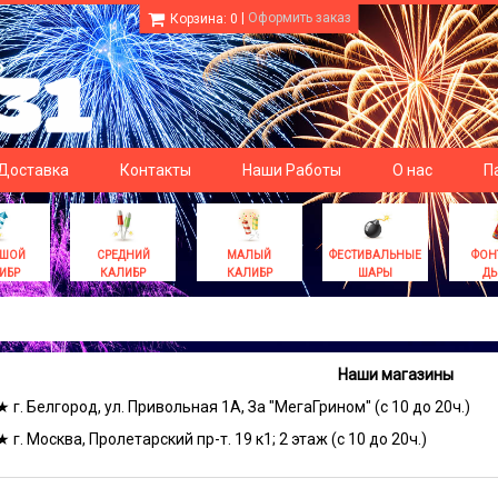
|
Оформить заказ
Корзина:
0
 Доставка
Контакты
Наши Работы
О нас
П
ЬШОЙ
СРЕДНИЙ
МАЛЫЙ
ФЕСТИВАЛЬНЫЕ
ФОН
ИБР
КАЛИБР
КАЛИБР
ШАРЫ
Д
Наши магазины
★ г. Белгород, ул. Привольная 1А, За "МегаГрином" (с 10 до 20ч.)
★ г. Москва, Пролетарский пр-т. 19 к1; 2 этаж (с 10 до 20ч.)