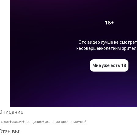
Описание
взлет+искры+вращение+ зеленое свечение+вой
Отзывы: