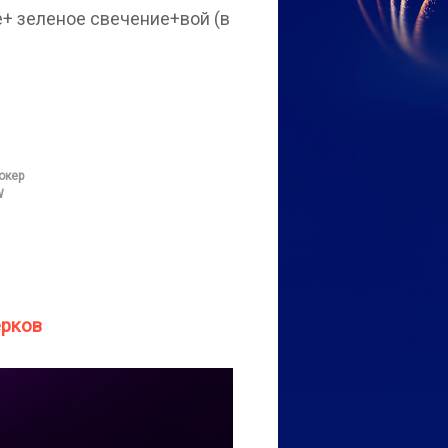
+ зеленое свечение+вой (в
окер
W
ерков