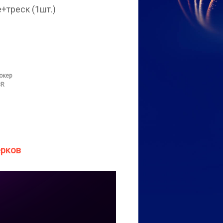
треск (1шт.)
окер
CR
ерков