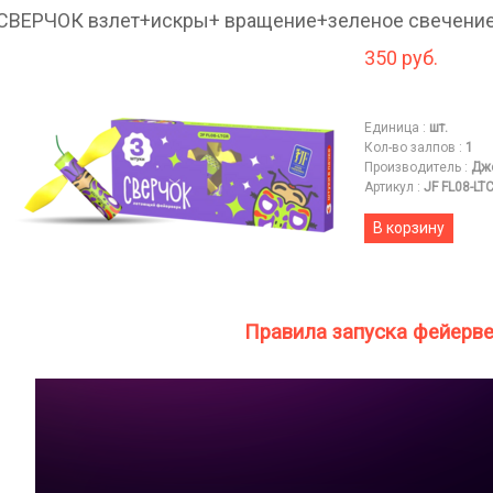
СВЕРЧОК взлет+искры+ вращение+зеленое свечение+
350 руб.
Единица
:
шт.
Кол-во залпов
:
1
Производитель
:
Дж
Артикул
:
JF FL08-LT
В корзину
Правила запуска фейерв