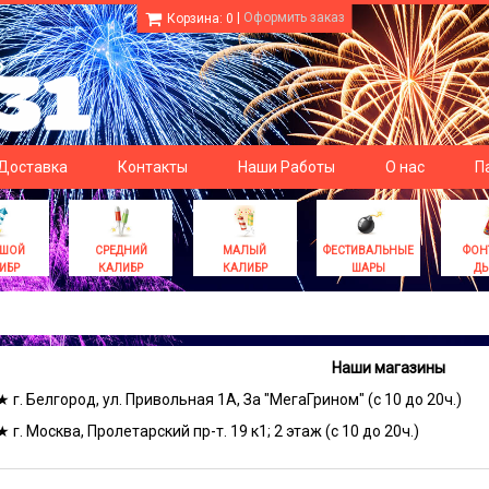
|
Оформить заказ
Корзина:
0
 Доставка
Контакты
Наши Работы
О нас
П
ЬШОЙ
СРЕДНИЙ
МАЛЫЙ
ФЕСТИВАЛЬНЫЕ
ФОН
ИБР
КАЛИБР
КАЛИБР
ШАРЫ
Д
Наши магазины
★ г. Белгород, ул. Привольная 1А, За "МегаГрином" (с 10 до 20ч.)
★ г. Москва, Пролетарский пр-т. 19 к1; 2 этаж (с 10 до 20ч.)