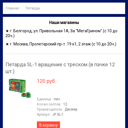
Главная
Петарды
Наши магазины
★ г. Белгород, ул. Привольная 1А, За "МегаГрином" (с 10 до
20ч.)
★ г. Москва, Пролетарский пр-т. 19 к1; 2 этаж (с 10 до 20ч.)
Петарда SL-1 вращение с треском (в пачке 12
шт.)
120 руб.
Единица
:
пач.
Кол-во залпов
:
12
Производитель
:
Джокер
Артикул
:
JF SL-1
В корзину