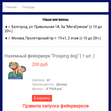
Главная
Петарды
Наши магазины
★ г. Белгород, ул. Привольная 1А, За "МегаГрином" (с 10 до
20ч.)
★ г. Москва, Пролетарский пр-т. 19 к1; 2 этаж (с 10 до 20ч.)
Наземный фейерверк "Pooping dog" ( 1 шт. )
200 руб.
Единица
:
шт.
Производитель
:
Джокер
Артикул
:
JF FN08-puk
В корзину
Правила запуска фейерверков