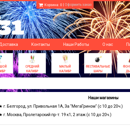
|
Оформить заказ
Корзина:
0
 Доставка
Контакты
Наши Работы
О нас
П
ЬШОЙ
СРЕДНИЙ
МАЛЫЙ
ФЕСТИВАЛЬНЫЕ
ФОН
ИБР
КАЛИБР
КАЛИБР
ШАРЫ
Д
Наши магазины
★ г. Белгород, ул. Привольная 1А, За "МегаГрином" (с 10 до 20ч.)
★ г. Москва, Пролетарский пр-т. 19 к1; 2 этаж (с 10 до 20ч.)