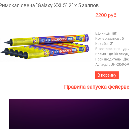
Римская свеча "Galaxy XXL5" 2" х 5 залпов
2200 руб.
Единица
:
шт.
Кол-во залпов
:
5
Калибр
:
2"
Высота залпов
:
до 
Время
:
до 30 секун
Производитель
:
Дж
Артикул
:
JF RS50-5/
В корзину
Правила запуска фейерв