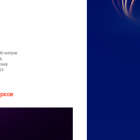
40 метров
д
окер
03
ерков