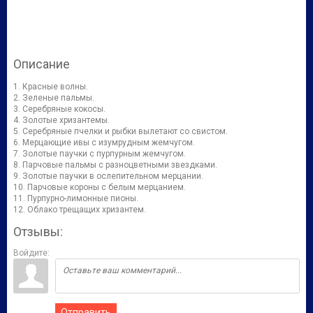
Описание
1. Красные волны.
2. Зеленые пальмы.
3. Серебряные кокосы.
4. Золотые хризантемы.
5. Серебряные пчелки и рыбки вылетают со свистом.
6. Мерцающие ивы с изумрудным жемчугом.
7. Золотые паучки с пурпурным жемчугом.
8. Парчовые пальмы с разноцветными звездками.
9. Золотые паучки в ослепительном мерцании.
10. Парчовые короны с белым мерцанием.
11. Пурпурно-лимонные пионы.
12. Облако трещащих хризантем.
Отзывы:
Войдите:
Отправить