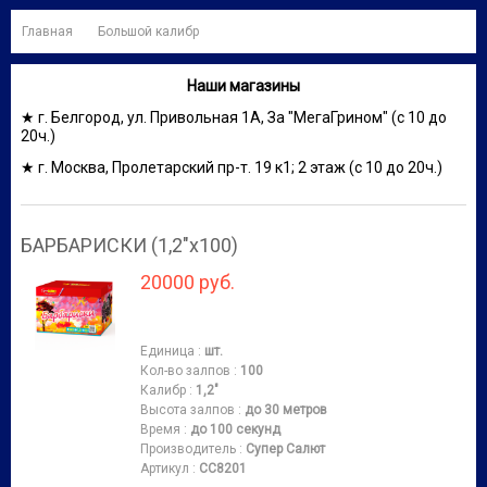
Главная
Большой калибр
Наши магазины
★ г. Белгород, ул. Привольная 1А, За "МегаГрином" (с 10 до
20ч.)
★ г. Москва, Пролетарский пр-т. 19 к1; 2 этаж (с 10 до 20ч.)
БАРБАРИСКИ (1,2"х100)
20000 руб.
Единица
:
шт.
Кол-во залпов
:
100
Калибр
:
1,2"
Высота залпов
:
до 30 метров
Время
:
до 100 секунд
Производитель
:
Супер Салют
Артикул
:
СС8201