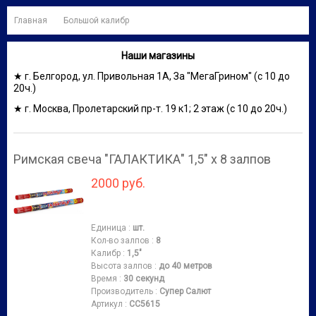
Главная
Большой калибр
Наши магазины
★ г. Белгород, ул. Привольная 1А, За "МегаГрином" (с 10 до
20ч.)
★ г. Москва, Пролетарский пр-т. 19 к1; 2 этаж (с 10 до 20ч.)
Римская свеча "ГАЛАКТИКА" 1,5" х 8 залпов
2000 руб.
Единица
:
шт.
Кол-во залпов
:
8
Калибр
:
1,5"
Высота залпов
:
до 40 метров
Время
:
30 секунд
Производитель
:
Супер Салют
Артикул
:
СС5615