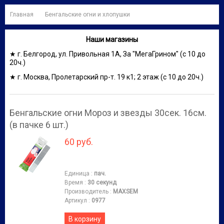
Главная
Бенгальские огни и хлопушки
Наши магазины
★ г. Белгород, ул. Привольная 1А, За "МегаГрином" (с 10 до
20ч.)
★ г. Москва, Пролетарский пр-т. 19 к1; 2 этаж (с 10 до 20ч.)
Бенгальские огни Мороз и звезды 30сек. 16см.
(в пачке 6 шт.)
60 руб.
Единица
:
пач.
Время
:
30 секунд
Производитель
:
MAXSEM
Артикул
:
0977
В корзину