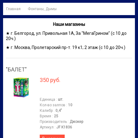
Главная
Фонтаны, Дымы
Наши магазины
★ г. Белгород, ул. Привольная 1А, За "МегаГрином" (с 10 до
20ч.)
★ г. Москва, Пролетарский пр-т. 19 к1; 2 этаж (с 10 до 20ч.)
"БАЛЕТ"
350 руб.
Единица
:
шт.
Кол-во залпов
:
10
Калибр
:
0,4"
Время
:
25
Производитель
:
Джокер
Артикул
:
JF K1836