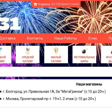
|
Оформить заказ
Корзина:
0
 Доставка
Контакты
Наши Работы
О нас
П
ЬШОЙ
СРЕДНИЙ
МАЛЫЙ
ФЕСТИВАЛЬНЫЕ
ФОН
ИБР
КАЛИБР
КАЛИБР
ШАРЫ
Д
Наши магазины
★ г. Белгород, ул. Привольная 1А, За "МегаГрином" (с 10 до 20ч.)
★ г. Москва, Пролетарский пр-т. 19 к1; 2 этаж (с 10 до 20ч.)