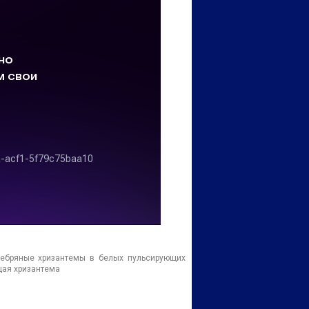
ребряные хризантемы в белых пульсирующих
щая хризантема