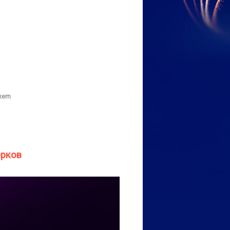
xem
ерков