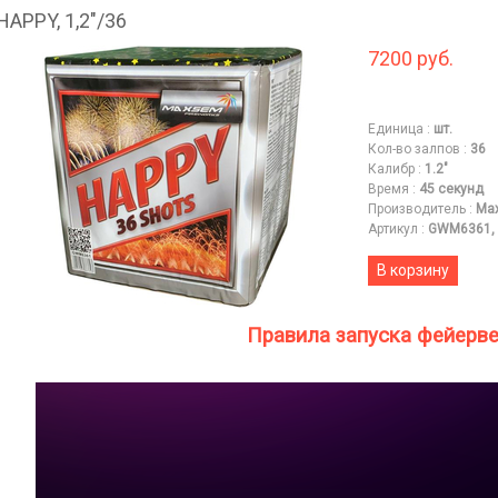
HAPPY, 1,2"/36
7200 руб.
Единица
:
шт.
Кол-во залпов
:
36
Калибр
:
1.2"
Время
:
45 секунд
Производитель
:
Ma
Артикул
:
GWM6361,
В корзину
Правила запуска фейерв