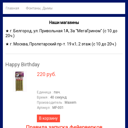
Главная
Фонтаны, Дымы
Наши магазины
★ г. Белгород, ул. Привольная 1А, За "МегаГрином" (с 10 до
20ч.)
★ г. Москва, Пролетарский пр-т. 19 к1; 2 этаж (с 10 до 20ч.)
Happy Birthday
220 руб.
Единица
:
пач.
Время
:
40 секунд
Производитель
:
Maxem
Артикул
:
MF-001
В корзину
Правила запуска фейерверков