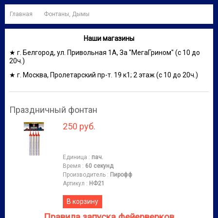
Главная
Фонтаны, Дымы
Наши магазины
★ г. Белгород, ул. Привольная 1А, За "МегаГрином" (с 10 до
20ч.)
★ г. Москва, Пролетарский пр-т. 19 к1; 2 этаж (с 10 до 20ч.)
Праздничный фонтан
250 руб.
Единица
:
пач.
Время
:
60 секунд
Производитель
:
Пирофф
Артикул
:
НФ21
В корзину
Правила запуска фейерверков